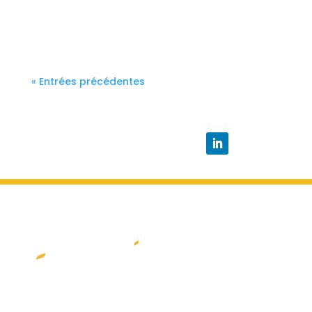
« Entrées précédentes
Suivre
À propos d’Adesmia